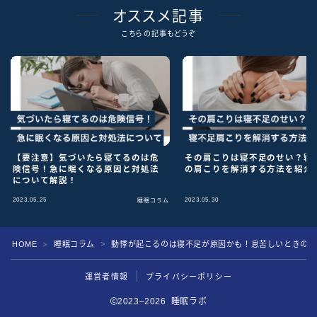
オススメ記事
こちらの記事もどうぞ
【要注意】気づいたら寝てるのは危
その肩こりは寝不足のせい？寝
険信号！急に眠くなる原因と対処法
の肩こりを解消する方法を紹介
について解説！
2023.05.25
2023.05.30
睡眠コラム
睡
HOME
睡眠コラム
動悸が起こるのは寝不足が原因かも！息苦しいときの対
＞
＞
運営者情報
プライバシーポリシー
2023–2026 睡眠ラボ